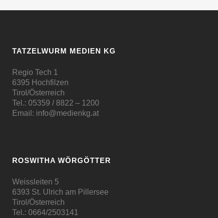
TATZELWURM MEDIEN KG
Regio Tech 1
6395 Hochfilzen
Tirol/Österreich
Tel.:
05359 / 8822 – 1200
Email:
info@medienkg.at
ROSWITHA WÖRGÖTTER
Weissleiten 5
6393 St. Ulrich am Pillersee
Tirol/Österreich
Tel.:
0664/2503141