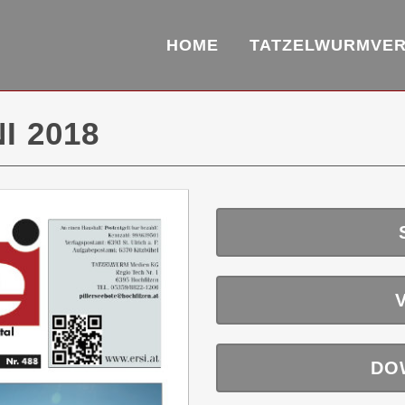
HOME
TATZELWURMVE
I 2018
DO