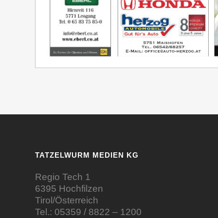
TATZELWURM MEDIEN KG
Regio Tech 1
6395 Hochfilzen
Tirol/Österreich
Tel.:
05359 / 8822 – 1200