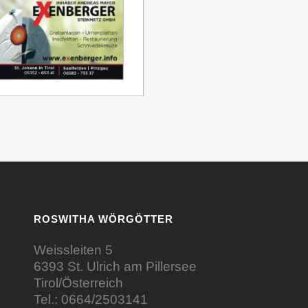
ROSWITHA WÖRGÖTTER
Weissleiten 5
6393 St. Ulrich am Pillersee
Tirol/Österreich
Tel.:
0664/2503141