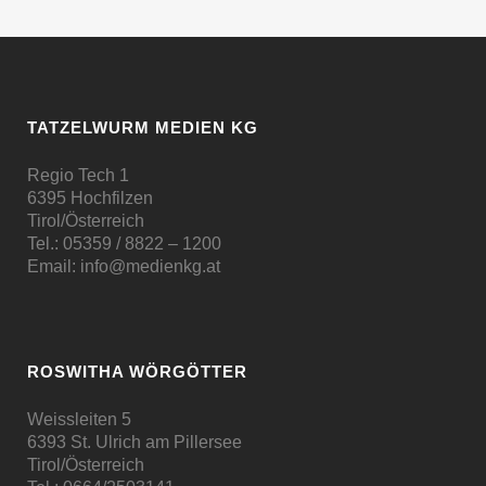
TATZELWURM MEDIEN KG
Regio Tech 1
6395 Hochfilzen
Tirol/Österreich
Tel.:
05359 / 8822 – 1200
Email:
info@medienkg.at
ROSWITHA WÖRGÖTTER
Weissleiten 5
6393 St. Ulrich am Pillersee
Tirol/Österreich