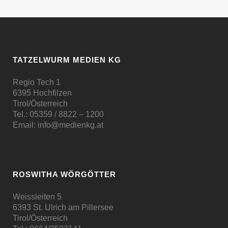
TATZELWURM MEDIEN KG
Regio Tech 1
6395 Hochfilzen
Tirol/Österreich
Tel.:
05359 / 8822 – 1200
Email:
info@medienkg.at
ROSWITHA WÖRGÖTTER
Weissleiten 5
6393 St. Ulrich am Pillersee
Tirol/Österreich