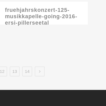
fruehjahrskonzert-125-
musikkapelle-going-2016-
ersi-pillerseetal
12
13
14