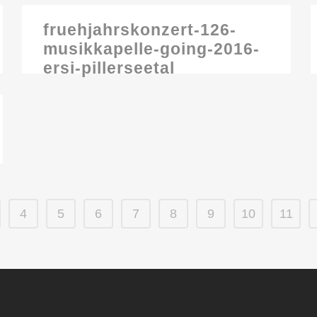
fruehjahrskonzert-126-
musikkapelle-going-2016-
ersi-pillerseetal
4
5
6
7
8
9
10
11