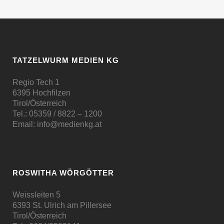
TATZELWURM MEDIEN KG
Regio Tech 1
6395 Hochfilzen
Tirol/Österreich
Tel.:
05359 / 8822 – 1200
Email:
info@medienkg.at
ROSWITHA WÖRGÖTTER
Weissleiten 5
6393 St. Ulrich am Pillersee
Tirol/Österreich