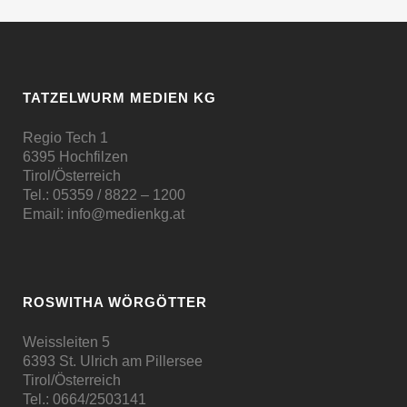
TATZELWURM MEDIEN KG
Regio Tech 1
6395 Hochfilzen
Tirol/Österreich
Tel.:
05359 / 8822 – 1200
Email:
info@medienkg.at
ROSWITHA WÖRGÖTTER
Weissleiten 5
6393 St. Ulrich am Pillersee
Tirol/Österreich
Tel.:
0664/2503141