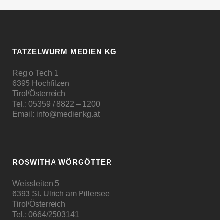
TATZELWURM MEDIEN KG
Regio Tech 1
6395 Hochfilzen
Tirol/Österreich
Tel.:
05359 / 8822 – 1200
Email:
info@medienkg.at
ROSWITHA WÖRGÖTTER
Weissleiten 5
6393 St. Ulrich am Pillersee
Tirol/Österreich
Tel.:
0664/2503141