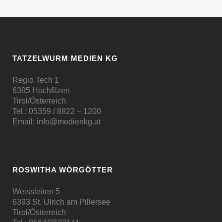
TATZELWURM MEDIEN KG
Regio Tech 1
6395 Hochfilzen
Tirol/Österreich
Tel.:
05359 / 8822 – 1200
Email:
info@medienkg.at
ROSWITHA WÖRGÖTTER
Weissleiten 5
6393 St. Ulrich am Pillersee
Tirol/Österreich