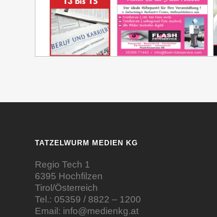
TATZELWURM MEDIEN KG
Regio Tech 1
6395 Hochfilzen
Tirol/Österreich
Tel.:
05359 / 8822 – 1200
Email:
info@medienkg.at