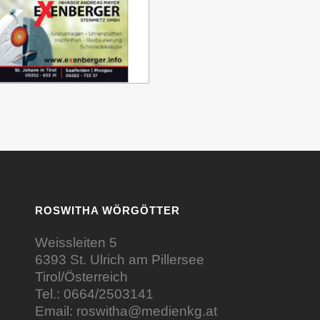
ROSWITHA WÖRGÖTTER
Weissleiten 5
6393 St. Ulrich am Pillersee
Tirol/Österreich
Tel.:
0664/2503141
Email:
roswitha@medienkg.at