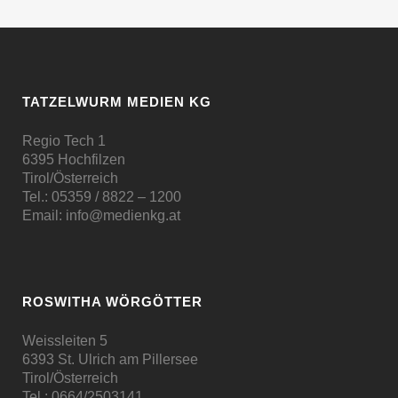
TATZELWURM MEDIEN KG
Regio Tech 1
6395 Hochfilzen
Tirol/Österreich
Tel.:
05359 / 8822 – 1200
Email:
info@medienkg.at
ROSWITHA WÖRGÖTTER
Weissleiten 5
6393 St. Ulrich am Pillersee
Tirol/Österreich
Tel.:
0664/2503141