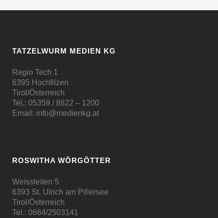
TATZELWURM MEDIEN KG
Regio Tech 1
6395 Hochfilzen
Tirol/Österreich
Tel.:
05359 / 8822 – 1200
Email:
info@medienkg.at
ROSWITHA WÖRGÖTTER
Weissleiten 5
6393 St. Ulrich am Pillersee
Tirol/Österreich
Tel.:
0664/2503141