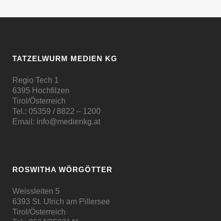
TATZELWURM MEDIEN KG
Regio Tech 1
6395 Hochfilzen
Tirol/Österreich
Tel.:
05359 / 8822 – 1200
Email:
info@medienkg.at
ROSWITHA WÖRGÖTTER
Weissleiten 5
6393 St. Ulrich am Pillersee
Tirol/Österreich