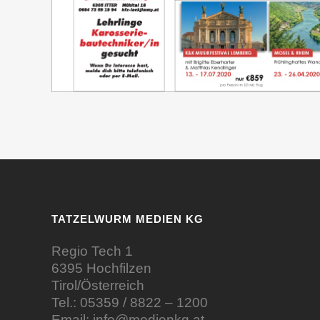
TATZELWURM MEDIEN KG
Regio Tech 1
6395 Hochfilzen
Tirol/Österreich
Tel.:
05359 / 8822 – 1200
Email:
info@medienkg.at