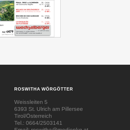
ROSWITHA WÖRGÖTTER
Weissleiten 5
6393 St. Ulrich am Pillersee
Tirol/Österreich
Tel.:
0664/2503141
Email:
roswitha@medienkg.at