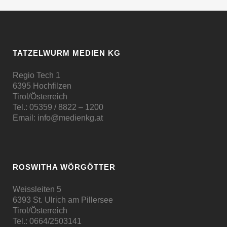
TATZELWURM MEDIEN KG
Regio Tech 1
6395 Hochfilzen
Tirol/Österreich
Tel.:
05359 / 8822 – 1200
Email:
info@medienkg.at
ROSWITHA WÖRGÖTTER
Weissleiten 5
6393 St. Ulrich am Pillersee
Tirol/Österreich
Tel.:
0664/2503141