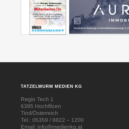
TATZELWURM MEDIEN KG
Regio Tech 1
6395 Hochfilzen
Tirol/Österreich
Tel.:
05359 / 8822 – 1200
Email:
info@medienkg.at