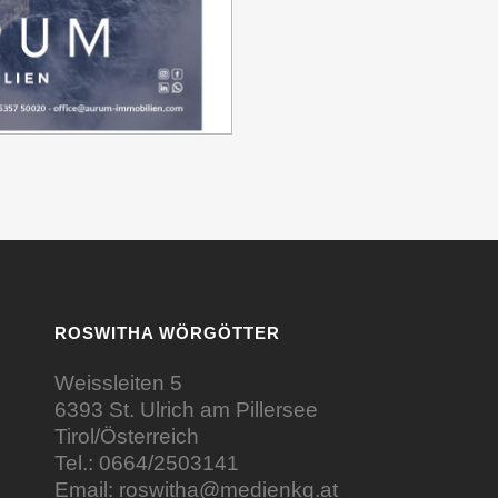
ROSWITHA WÖRGÖTTER
Weissleiten 5
6393 St. Ulrich am Pillersee
Tirol/Österreich
Tel.:
0664/2503141
Email:
roswitha@medienkg.at