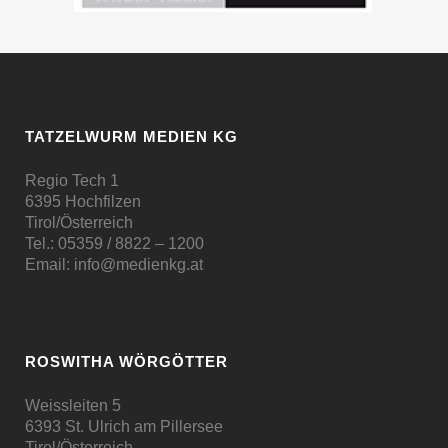
TATZELWURM MEDIEN KG
Regio Tech 1
6395 Hochfilzen
Tirol/Österreich
Tel.:
05359 / 8822 – 1200
Email:
info@medienkg.at
ROSWITHA WÖRGÖTTER
Weissleiten 5
6393 St. Ulrich am Pillersee
Tirol/Österreich