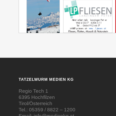
TATZELWURM MEDIEN KG
Regio Tech 1
6395 Hochfilzen
Tirol/Österreich
Tel.:
05359 / 8822 – 1200
Email:
info@medienkg.at