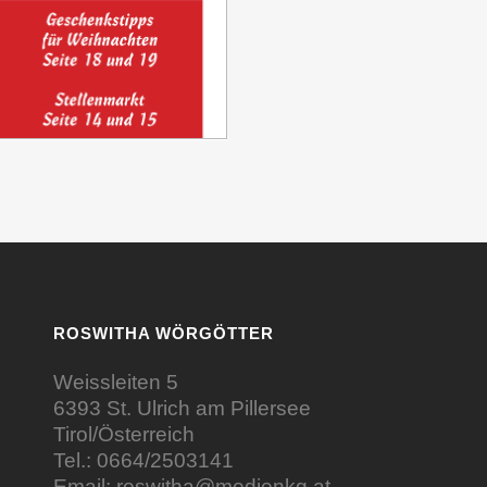
ROSWITHA WÖRGÖTTER
Weissleiten 5
6393 St. Ulrich am Pillersee
Tirol/Österreich
Tel.:
0664/2503141
Email:
roswitha@medienkg.at