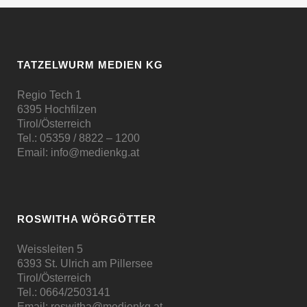
TATZELWURM MEDIEN KG
Regio Tech 1
6395 Hochfilzen
Tirol/Österreich
Tel.:
05359 / 8822 – 1200
Email:
info@medienkg.at
ROSWITHA WÖRGÖTTER
Weissleiten 5
6393 St. Ulrich am Pillersee
Tirol/Österreich
Tel.:
0664/2503141
Email:
roswitha@medienkg.at