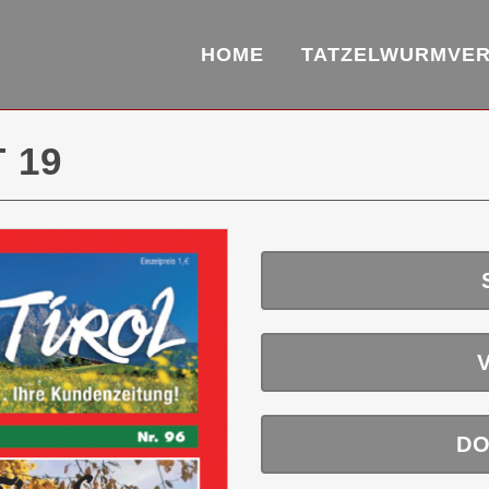
HOME
TATZELWURMVE
 19
DO