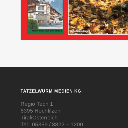
TATZELWURM MEDIEN KG
Regio Tech 1
6395 Hochfilzen
Tirol/Österreich
Tel.:
05359 / 8822 – 1200