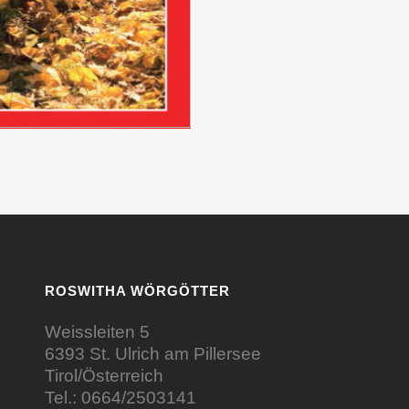
ROSWITHA WÖRGÖTTER
Weissleiten 5
6393 St. Ulrich am Pillersee
Tirol/Österreich
Tel.:
0664/2503141