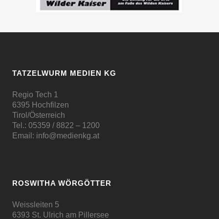
TATZELWURM MEDIEN KG
Regio Tech 1
6395 Hochfilzen
Tirol/Österreich
Tel.:
05359 / 8822 – 1200
Email:
info@medienkg.at
ROSWITHA WÖRGÖTTER
Weissleiten 5
6393 St. Ulrich am Pillersee