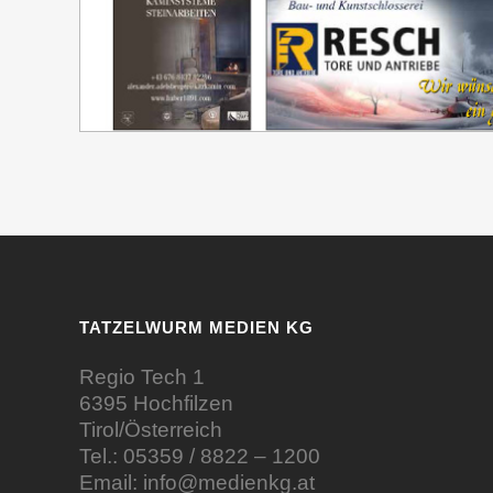
TATZELWURM MEDIEN KG
Regio Tech 1
6395 Hochfilzen
Tirol/Österreich
Tel.:
05359 / 8822 – 1200
Email:
info@medienkg.at