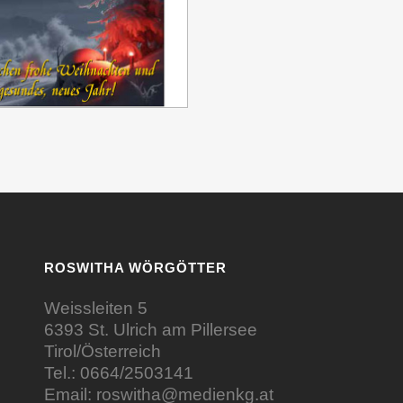
ROSWITHA WÖRGÖTTER
Weissleiten 5
6393 St. Ulrich am Pillersee
Tirol/Österreich
Tel.:
0664/2503141
Email:
roswitha@medienkg.at