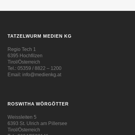
TATZELWURM MEDIEN KG
Regio Tech 1
6395 Hochfilzen
Tirol/Österreich
Tel.:
05359 / 8822 – 1200
Email:
info@medienkg.at
ROSWITHA WÖRGÖTTER
Weissleiten 5
6393 St. Ulrich am Pillersee
Tirol/Österreich