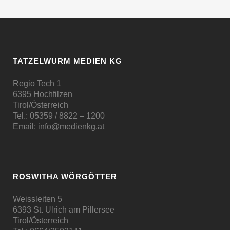
TATZELWURM MEDIEN KG
Regio Tech 1
6395 Hochfilzen
Tirol/Österreich
Tel.:
05359 / 8822 – 1200
Email:
info@medienkg.at
ROSWITHA WÖRGÖTTER
Weissleiten 5
6393 St. Ulrich am Pillersee
Tirol/Österreich