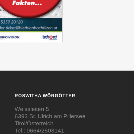
ROSWITHA WÖRGÖTTER
Weissleiten 5
6393 St. Ulrich am Pillersee
Tirol/Österreich
Tel.:
0664/2503141