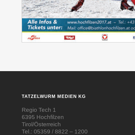
TATZELWURM MEDIEN KG
Regio Tech 1
6395 Hochfilzen
Tirol/Österreich
Tel.:
05359 / 8822 – 1200