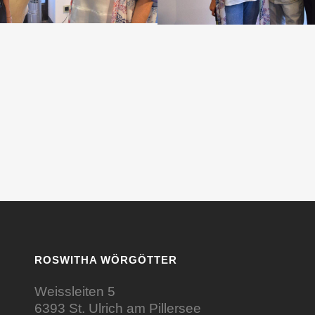
ROSWITHA WÖRGÖTTER
Weissleiten 5
6393 St. Ulrich am Pillersee