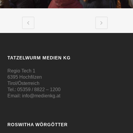
TATZELWURM MEDIEN KG
Regio Tech 1
6395 Hochfilzen
Tirol/Österreich
Tel.:
05359 / 8822 – 1200
Email:
info@medienkg.at
ROSWITHA WÖRGÖTTER