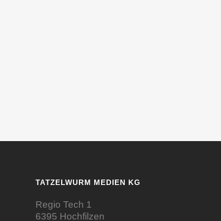
TATZELWURM MEDIEN KG
Regio Tech 1
6395 Hochfilzen