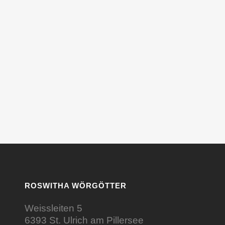
ROSWITHA WÖRGÖTTER
Weissleiten 5
6393 St. Ulrich am Pillersee