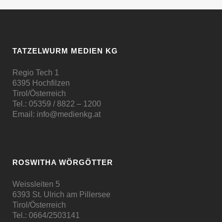
TATZELWURM MEDIEN KG
Regio Tech 1
6395 Hochfilzen
Tirol/Österreich
Tel.:
05359 / 8822 – 1200
Email:
info@medienkg.at
ROSWITHA WÖRGÖTTER
Weissleiten 5
6393 St. Ulrich am Pillersee
Tirol/Österreich
Tel.:
0664/2503141