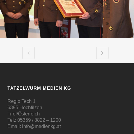
TATZELWURM MEDIEN KG
Regio Tech 1
6395 Hochfilzen
Tirol/Österreich
Tel.:
05359 / 8822 – 1200
Email:
info@medienkg.at