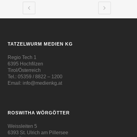
TATZELWURM MEDIEN KG
Regio Tech 1
6395 Hochfilzen
Tirol/Österreich
Tel.:
05359 / 8822 – 1200
Email:
info@medienkg.at
ROSWITHA WÖRGÖTTER
Weissleiten 5
6393 St. Ulrich am Pillersee